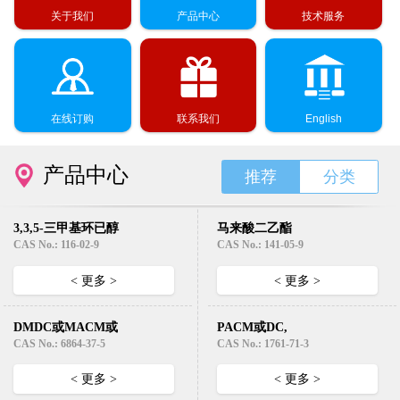
关于我们
产品中心
技术服务
在线订购
联系我们
English
产品中心
推荐
分类
3,3,5-三甲基环已醇
马来酸二乙酯
(异佛尔醇）
Diethyl Maleate
CAS No.: 116-02-9
CAS No.: 141-05-9
< 更多 >
< 更多 >
DMDC或MACM或
PACM或DC,
EC331( 3,3’-二甲基-
HMDA （4,4’-二氨
CAS No.: 6864-37-5
CAS No.: 1761-71-3
4,4’-二氨基-二环己
基二环己基甲烷）
基甲烷)
< 更多 >
< 更多 >