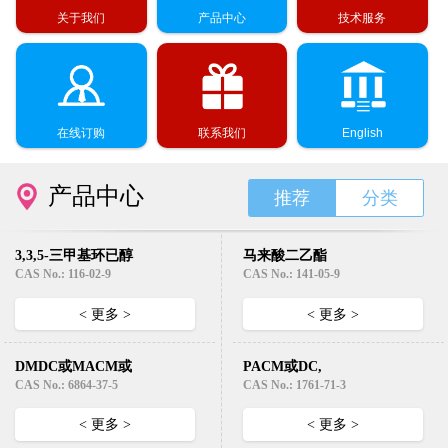
关于我们
产品中心
技术服务
在线订购
联系我们
English
产品中心
推荐
分类
3,3,5-三甲基环已醇
马来酸二乙酯
(异佛尔醇）
Diethyl Maleate
CAS No.: 116-02-9
CAS No.: 141-05-9
< 更多 >
< 更多 >
DMDC或MACM或
PACM或DC,
EC331( 3,3’-二甲基-
HMDA （4,4’-二氨
CAS No.: 6864-37-5
CAS No.: 1761-71-3
4,4’-二氨基-二环己
基二环己基甲烷）
基甲烷)
< 更多 >
< 更多 >