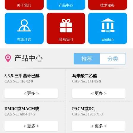
关于我们
产品中心
技术服务
在线订购
联系我们
English
产品中心
推荐
分类
3,3,5-三甲基环已醇
马来酸二乙酯
(异佛尔醇）
Diethyl Maleate
CAS No.: 116-02-9
CAS No.: 141-05-9
< 更多 >
< 更多 >
DMDC或MACM或
PACM或DC,
EC331( 3,3’-二甲基-
HMDA （4,4’-二氨
CAS No.: 6864-37-5
CAS No.: 1761-71-3
4,4’-二氨基-二环己
基二环己基甲烷）
基甲烷)
< 更多 >
< 更多 >